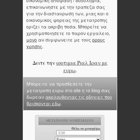
οικονομικη αποφαση / δοσοληψια,
επικοινωνηστε με την τραπεζα σας
για την διασταυρωση των, μιας και ο
οικονομικος φορεας της μετατροπης
οριζει τα ακριβη ποσα. Μπορείτε να
χρησιμοποιησετε το παρον εργαλειο,
μονο
αν συμφωνειτε με τους
ορους
χρησης
.
Δειτε την
ισοτιμια Ριαλ Ιραν με
ευρω
.
Μπορειτε να προσθεσετε την
μετατροπη ευρω στο site η το blog σας
δωρεαν
ακολουθοντας τις οδηγιες που
βρισκονται εδω
.