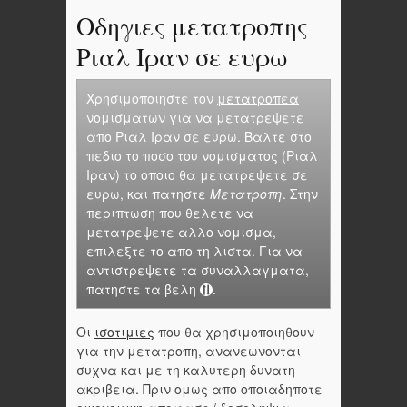
Οδηγιες μετατροπης
Ριαλ Ιραν σε ευρω
Χρησιμοποιηστε τον
μετατροπεα
νομισματων
για να μετατρεψετε
απο Ριαλ Ιραν σε ευρω. Βαλτε στο
πεδιο το ποσο του νομισματος (Ριαλ
Ιραν) το οποιο θα μετατρεψετε σε
ευρω, και πατηστε
Μετατροπη
. Στην
περιπτωση που θελετε να
μετατρεψετε αλλο νομισμα,
επιλεξτε το απο τη λιστα. Για να
αντιστρεψετε τα συναλλαγματα,
πατηστε τα βελη
.
Οι
ισοτιμιες
που θα χρησιμοποιηθουν
για την μετατροπη, ανανεωνονται
συχνα και με τη καλυτερη δυνατη
ακριβεια. Πριν ομως απο οποιαδηποτε