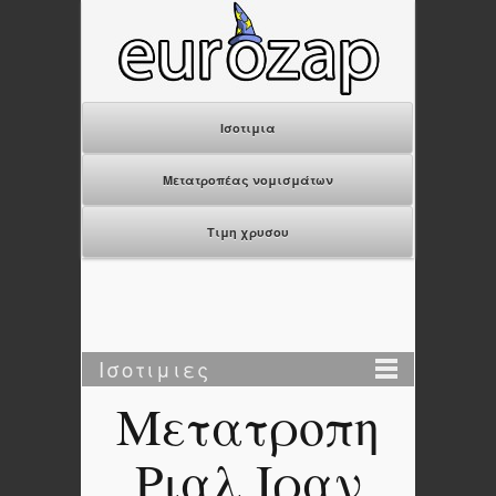
Ισοτιμια
Μετατροπέας νομισμάτων
Τιμη χρυσου
Ισοτιμιες
Μετατροπη
Ριαλ Ιραν