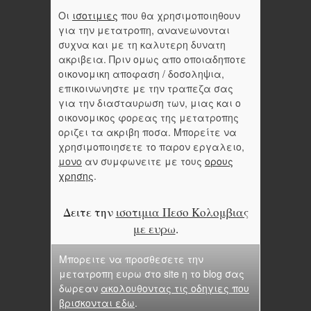
Οι
ισοτιμιες
που θα χρησιμοποιηθουν
για την μετατροπη, ανανεωνονται
συχνα και με τη καλυτερη δυνατη
ακριβεια. Πριν ομως απο οποιαδηποτε
οικονομικη αποφαση / δοσοληψια,
επικοινωνηστε με την τραπεζα σας
για την διασταυρωση των, μιας και ο
οικονομικος φορεας της μετατροπης
οριζει τα ακριβη ποσα. Μπορείτε να
χρησιμοποιησετε το παρον εργαλειο,
μονο
αν συμφωνειτε με τους
ορους
χρησης
.
Δειτε την
ισοτιμια Πεσο Κολομβιας
με ευρω
.
Μπορειτε να προσθεσετε την
μετατροπη ευρω στο site η το blog σας
δωρεαν
ακολουθοντας τις οδηγιες που
βρισκονται εδω
.