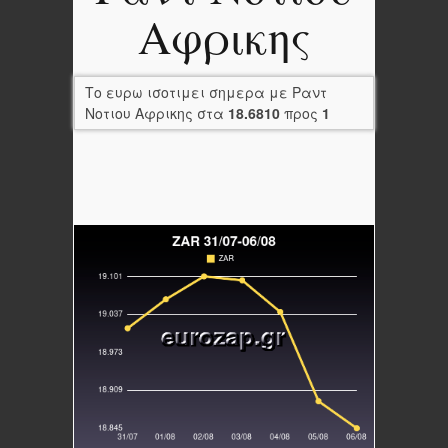
Αφρικης
Το ευρω ισοτιμει σημερα με Ραντ
Νοτιου Αφρικης στα
18.6810
προς
1