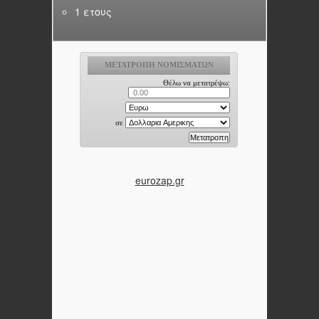
1 ετους
eurozap.gr