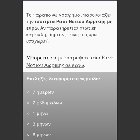
Το παραπανω γραφημα, παρουσιαζει
την
ισοτιμια Ραντ Νοτιου Αφρικης με
ευρω
. Αν παρατηρειται πτωτικη
καμπυλη, σημαινει πως το ευρω
υποχωρεί
.
Μπορειτε να
μετατρεψετε απο Ραντ
Νοτιου Αφρικης σε ευρω
.
Επιλεξτε διαφορετικη περιοδο:
7 ημερων
2 εβδομαδων
1 μηνα
3 μηνων
6 μηνων