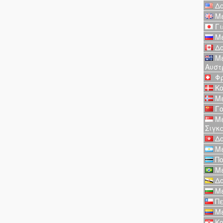
Δο
Με
Γι
Με
Δο
Με
Αυστ
Φρ
Κο
Με
Γο
Με
Σιγκ
Δο
Με
Πο
Με
Δο
Με
Πε
Με
Κο