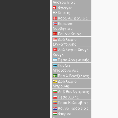
Αυστραλιας
Φραγκο
Ελβετιας
Κορωνα Δανιας
Κορωνα
Νορβηγιας
Γουαν Κινας
Δολλαριο
Σιγκαπουρης
Δολλαριο Χονγκ
Κονγκ
Πεσο Αργεντινής
Πουλα
Μποτσουανας
Ρεαλ Βραζιλιας
Δολλαριο
Μπρουνει
Λεβ Βουλγαριας
Πεσο Χιλης
Πεσο Κολομβιας
Κουνα Κροατιας
Φιορινι