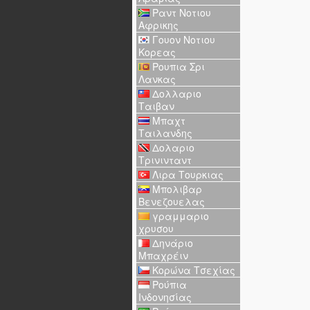
Ραντ Νοτιου
Αφρικης
Γουον Νοτιου
Κορεας
Ρουπια Σρι
Λανκας
Δολλαριο
Ταιβαν
Μπαχτ
Ταιλανδης
Δολαριο
Τρινινταντ
Λιρα Τουρκιας
Μπολιβαρ
Βενεζουελας
γραμμαριο
χρυσου
Δηνάριο
Μπαχρέιν
Κορώνα Τσεχίας
Ρούπια
Ινδονησίας