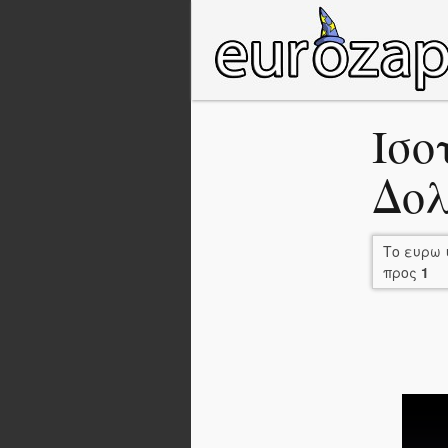
Ισο
Δολ
Το ευρω 
προς
1