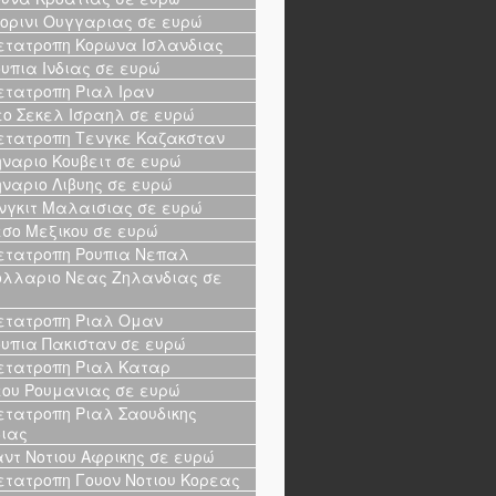
ορινι Ουγγαριας σε ευρώ
τατροπη Κορωνα Ισλανδιας
υπια Ινδιας σε ευρώ
τατροπη Ριαλ Ιραν
ο Σεκελ Ισραηλ σε ευρώ
τατροπη Τενγκε Καζακσταν
ναριο Κουβειτ σε ευρώ
ναριο Λιβυης σε ευρώ
νγκιτ Μαλαισιας σε ευρώ
σο Μεξικου σε ευρώ
τατροπη Ρουπια Νεπαλ
λλαριο Νεας Ζηλανδιας σε
ώ
τατροπη Ριαλ Ομαν
υπια Πακισταν σε ευρώ
τατροπη Ριαλ Καταρ
ου Ρουμανιας σε ευρώ
τατροπη Ριαλ Σαουδικης
ιας
ντ Νοτιου Αφρικης σε ευρώ
τατροπη Γουον Νοτιου Κορεας