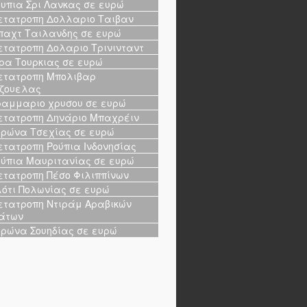
υπια Σρι Λανκας σε ευρώ
τατροπη Δολλαριο Ταιβαν
αχτ Ταιλανδης σε ευρώ
τατροπη Δολαριο Τρινινταντ
ρα Τουρκιας σε ευρώ
τατροπη Μπολιβαρ
ζουελας
αμμαριο χρυσου σε ευρώ
τατροπη Δηνάριο Μπαχρέιν
ρώνα Τσεχίας σε ευρώ
τατροπη Ρούπια Ινδονησίας
ύπια Μαυριτανίας σε ευρώ
τατροπη Πέσο Φιλιππίνων
ότι Πολωνίας σε ευρώ
τατροπη Ντιράμ Αραβικών
άτων
ρώνα Σουηδίας σε ευρώ