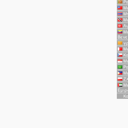
Ρο
Με
Μπ
Με
Λι
Με
Βενε
γρ
Με
Κο
Με
Ρο
Με
Ζλ
Με
Εμιρ
Κο