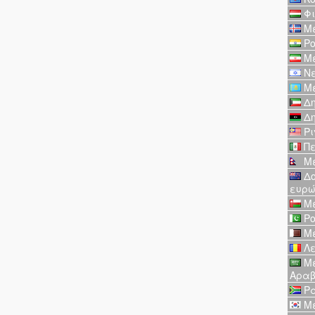
Φι
Με
Ρο
Με
Νε
Με
Δη
Δη
Ρι
Πε
Με
Δο
ευρ
Με
Ρο
Με
Λε
Με
Αραβ
Ρα
Με