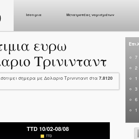
Ισοτιμια
Μετατροπέας νομισμάτων
τιμια ευρω
Επιλ
αριο Τρινινταντ
7
2
ισοτιμει σημερα με Δολαριο Τρινινταντ στα
7.8120
1
3
6
1