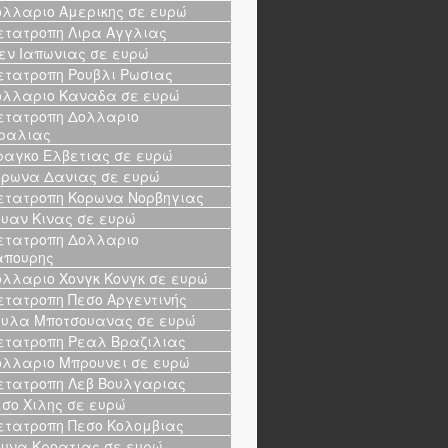
λλαριο Αμερικης σε ευρώ
τατροπη Λιρα Αγγλιας
εν Ιαπωνιας σε ευρώ
τατροπη Ρουβλι Ρωσιας
λλαριο Καναδα σε ευρώ
τατροπη Δολλαριο
ραλιας
αγκο Ελβετιας σε ευρώ
ρωνα Δανιας σε ευρώ
τατροπη Κορωνα Νορβηγιας
υαν Κινας σε ευρώ
τατροπη Δολλαριο
απουρης
λλαριο Χονγκ Κονγκ σε ευρώ
τατροπη Πεσο Αργεντινής
υλα Μποτσουανας σε ευρώ
τατροπη Ρεαλ Βραζιλιας
λλαριο Μπρουνει σε ευρώ
τατροπη Λεβ Βουλγαριας
σο Χιλης σε ευρώ
τατροπη Πεσο Κολομβιας
υνα Κροατιας σε ευρώ