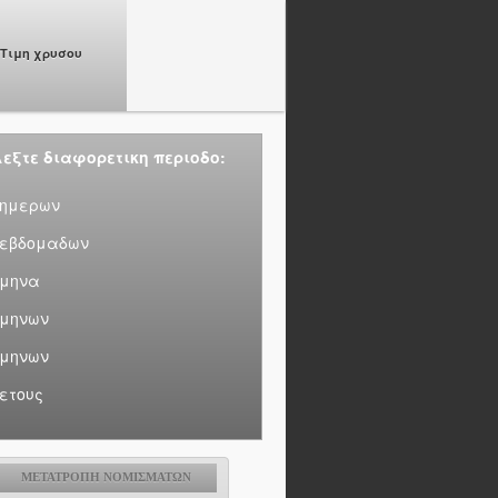
Τιμη χρυσου
εξτε διαφορετικη περιοδο:
 ημερων
 εβδομαδων
 μηνα
 μηνων
 μηνων
 ετους