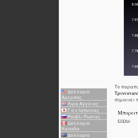
Το παραπα
Δολλαριο
Τρινινταν
Αμερικης
σημαινει 
Λιρα Αγγλιας
Γιεν Ιαπωνιας
Μπορειτ
Ρουβλι Ρωσιας
ευρω
.
Δολλαριο
Καναδα
Δολλαριο