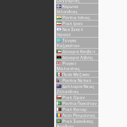
Ουγγαριας
Κορωνα
Ισλανδιας
Ρουπια Ινδιας
Ριαλ Ιραν
Νεο Σεκελ
Ισραηλ
Τενγκε
Καζακσταν
Δηναριο Κουβειτ
Δηναριο Λιβυης
Ρινγκιτ
Μαλαισιας
Πεσο Μεξικου
Ρουπια Νεπαλ
Δολλαριο Νεας
Ζηλανδιας
Ριαλ Ομαν
Ρουπια Πακισταν
Ριαλ Καταρ
Λεου Ρουμανιας
Ριαλ Σαουδικης
Αραβιας