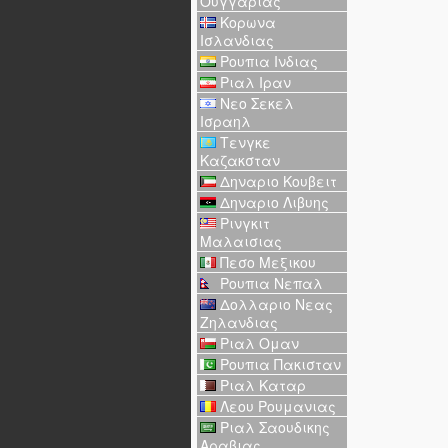
Ουγγαριας
Κορωνα
Ισλανδιας
Ρουπια Ινδιας
Ριαλ Ιραν
Νεο Σεκελ
Ισραηλ
Τενγκε
Καζακσταν
Δηναριο Κουβειτ
Δηναριο Λιβυης
Ρινγκιτ
Μαλαισιας
Πεσο Μεξικου
Ρουπια Νεπαλ
Δολλαριο Νεας
Ζηλανδιας
Ριαλ Ομαν
Ρουπια Πακισταν
Ριαλ Καταρ
Λεου Ρουμανιας
Ριαλ Σαουδικης
Αραβιας