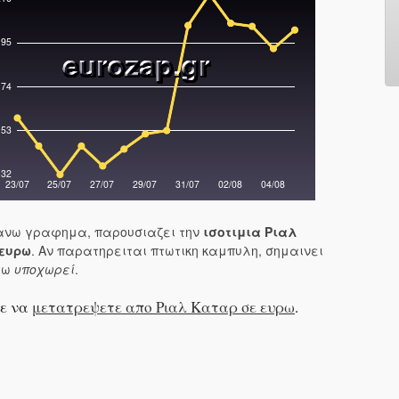
νω γραφημα, παρουσιαζει την
ισοτιμια Ριαλ
 ευρω
. Αν παρατηρειται πτωτικη καμπυλη, σημαινει
ρω
υποχωρεί
.
ε να
μετατρεψετε απο Ριαλ Καταρ σε ευρω
.