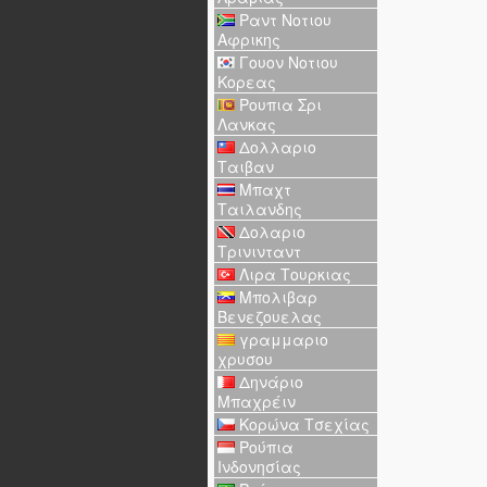
Ραντ Νοτιου
Αφρικης
Γουον Νοτιου
Κορεας
Ρουπια Σρι
Λανκας
Δολλαριο
Ταιβαν
Μπαχτ
Ταιλανδης
Δολαριο
Τρινινταντ
Λιρα Τουρκιας
Μπολιβαρ
Βενεζουελας
γραμμαριο
χρυσου
Δηνάριο
Μπαχρέιν
Κορώνα Τσεχίας
Ρούπια
Ινδονησίας