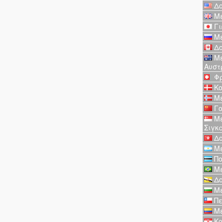
Δο
Με
Γι
Με
Δο
Με
Αυστ
Φρ
Κο
Με
Γο
Με
Σιγκ
Δο
Με
Πο
Με
Δο
Με
Πε
Με
Κο