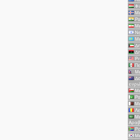
Φι
Με
Ρο
Με
Νε
Με
Δη
Δη
Ρι
Πε
Με
Δο
ευρ
Με
Ρο
Με
Λε
Με
Αραβ
Ρα
Με