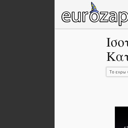
Ισο
Κα
Το ευρω 