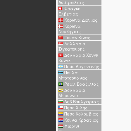
Αυστραλιας
Φραγκο
Ελβετιας
Κορωνα Δανιας
Κορωνα
Νορβηγιας
Γουαν Κινας
Δολλαριο
Σιγκαπουρης
Δολλαριο Χονγκ
Κονγκ
Πεσο Αργεντινής
Πουλα
Μποτσουανας
Ρεαλ Βραζιλιας
Δολλαριο
Μπρουνει
Λεβ Βουλγαριας
Πεσο Χιλης
Πεσο Κολομβιας
Κουνα Κροατιας
Φιορινι