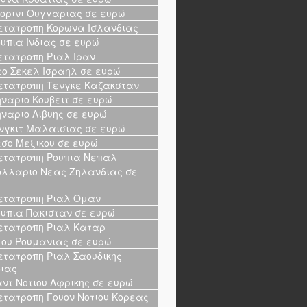
ορινι Ουγγαριας σε ευρώ
τατροπη Κορωνα Ισλανδιας
υπια Ινδιας σε ευρώ
τατροπη Ριαλ Ιραν
ο Σεκελ Ισραηλ σε ευρώ
τατροπη Τενγκε Καζακσταν
ναριο Κουβειτ σε ευρώ
ναριο Λιβυης σε ευρώ
νγκιτ Μαλαισιας σε ευρώ
σο Μεξικου σε ευρώ
τατροπη Ρουπια Νεπαλ
λλαριο Νεας Ζηλανδιας σε
ώ
τατροπη Ριαλ Ομαν
υπια Πακισταν σε ευρώ
τατροπη Ριαλ Καταρ
ου Ρουμανιας σε ευρώ
τατροπη Ριαλ Σαουδικης
ιας
ντ Νοτιου Αφρικης σε ευρώ
τατροπη Γουον Νοτιου Κορεας