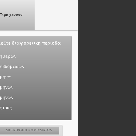
Τιμη χρυσου
εξτε διαφορετικη περιοδο:
 ημερων
 εβδομαδων
 μηνα
 μηνων
 μηνων
 ετους