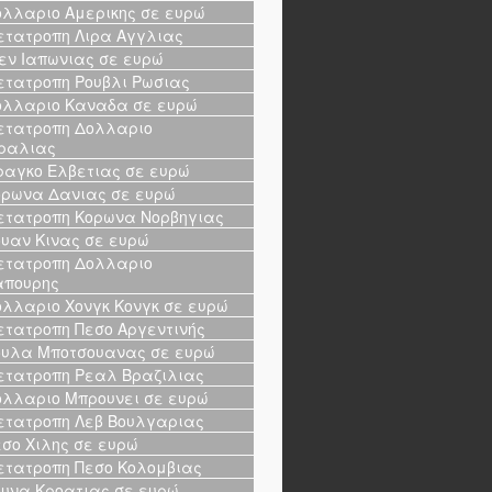
λλαριο Αμερικης σε ευρώ
τατροπη Λιρα Αγγλιας
εν Ιαπωνιας σε ευρώ
τατροπη Ρουβλι Ρωσιας
λλαριο Καναδα σε ευρώ
τατροπη Δολλαριο
ραλιας
αγκο Ελβετιας σε ευρώ
ρωνα Δανιας σε ευρώ
τατροπη Κορωνα Νορβηγιας
υαν Κινας σε ευρώ
τατροπη Δολλαριο
απουρης
λλαριο Χονγκ Κονγκ σε ευρώ
τατροπη Πεσο Αργεντινής
υλα Μποτσουανας σε ευρώ
τατροπη Ρεαλ Βραζιλιας
λλαριο Μπρουνει σε ευρώ
τατροπη Λεβ Βουλγαριας
σο Χιλης σε ευρώ
τατροπη Πεσο Κολομβιας
υνα Κροατιας σε ευρώ