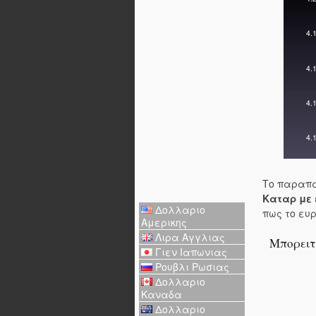
Το παραπα
Καταρ με
Δολλαριο
πως το ευ
Αμερικης
Λιρα Αγγλιας
Μπορειτ
Γιεν Ιαπωνιας
Ρουβλι Ρωσιας
Δολλαριο
Καναδα
Δολλαριο