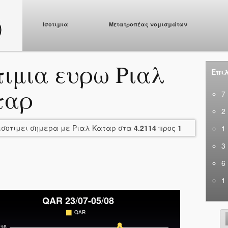
Ισοτιμια
Μετατροπέας νομισμάτων
τιμια ευρω Ριαλ
Επιλ
ταρ
7
2
ισοτιμει σημερα με Ριαλ Καταρ στα
4.2114
προς
1
1
3
6
1