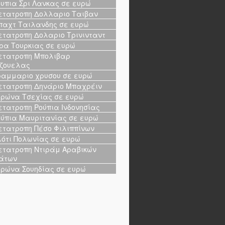
υπια Σρι Λανκας σε ευρώ
τατροπη Δολλαριο Ταιβαν
αχτ Ταιλανδης σε ευρώ
τατροπη Δολαριο Τρινινταντ
ρα Τουρκιας σε ευρώ
τατροπη Μπολιβαρ
ζουελας
αμμαριο χρυσου σε ευρώ
τατροπη Δηνάριο Μπαχρέιν
ρώνα Τσεχίας σε ευρώ
τατροπη Ρούπια Ινδονησίας
ύπια Μαυριτανίας σε ευρώ
τατροπη Πέσο Φιλιππίνων
ότι Πολωνίας σε ευρώ
τατροπη Ντιράμ Αραβικών
άτων
ρώνα Σουηδίας σε ευρώ