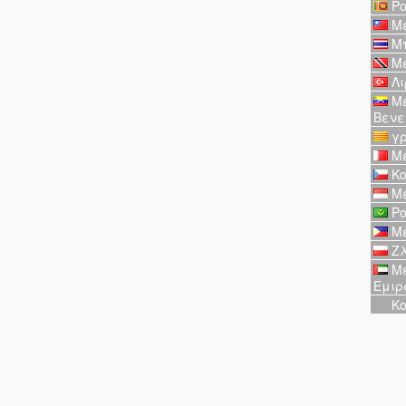
Ρο
Με
Μπ
Με
Λι
Με
Βενε
γρ
Με
Κο
Με
Ρο
Με
Ζλ
Με
Εμιρ
Κο