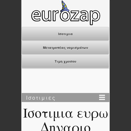
Ισοτιμια
Μετατροπέας νομισμάτων
Τιμη χρυσου
Ισοτιμιες
Ισοτιμια ευρω
Δηναριο