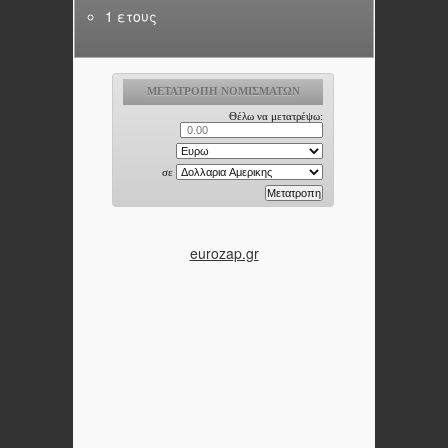
1 ετους
eurozap.gr