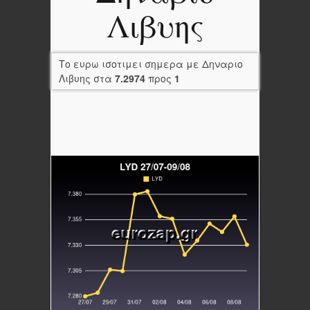
Λιβυης
Το ευρω ισοτιμει σημερα με Δηναριο
Λιβυης στα
7.2974
προς
1