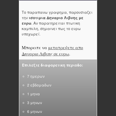
Το παραπανω γραφημα, παρουσιαζει
την
ισοτιμια Δηναριο Λιβυης με
ευρω
. Αν παρατηρειται πτωτικη
καμπυλη, σημαινει πως το ευρω
υποχωρεί
.
Μπορειτε να
μετατρεψετε απο
Δηναριο Λιβυης σε ευρω
.
Επιλεξτε διαφορετικη περιοδο:
7 ημερων
2 εβδομαδων
1 μηνα
3 μηνων
6 μηνων