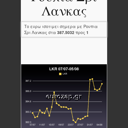
Λανκας
Το ευρω ισοτιμει σημερα με Ρουπια
Σρι Λανκας στα
387.5032
προς
1