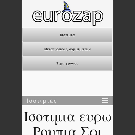
Ισοτιμια
Μετατροπέας νομισμάτων
Τιμη χρυσου
Ισοτιμιες
Ισοτιμια ευρω
Ρουπια Σρι