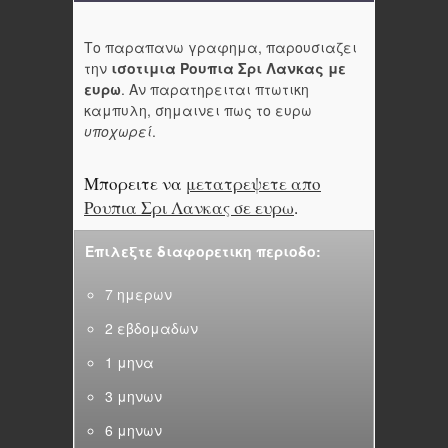
Το παραπανω γραφημα, παρουσιαζει
την
ισοτιμια Ρουπια Σρι Λανκας με
ευρω
. Αν παρατηρειται πτωτικη
καμπυλη, σημαινει πως το ευρω
υποχωρεί
.
Μπορειτε να
μετατρεψετε απο
Ρουπια Σρι Λανκας σε ευρω
.
Επιλεξτε διαφορετικη περιοδο:
7 ημερων
2 εβδομαδων
1 μηνα
3 μηνων
6 μηνων