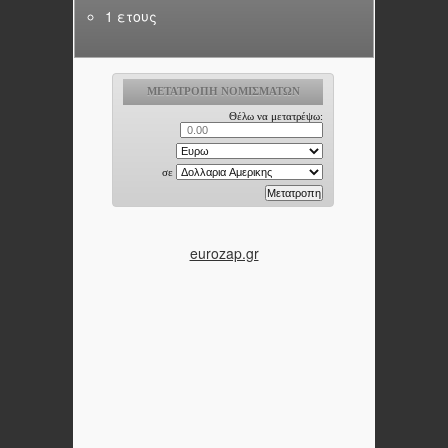
1 ετους
eurozap.gr