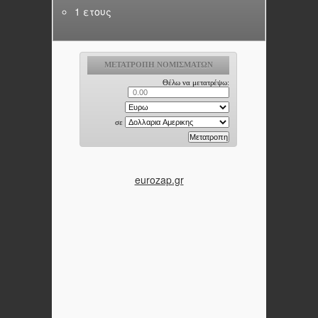
1 ετους
eurozap.gr