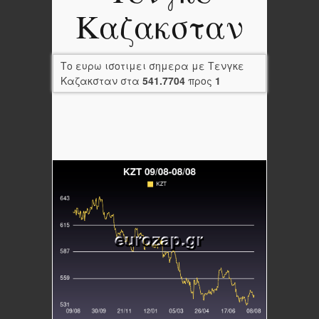
Καζακσταν
Το ευρω ισοτιμει σημερα με Τενγκε
Καζακσταν στα
541.7704
προς
1