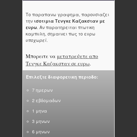
Το παραπανω γραφημα, παρουσιαζει
την
ισοτιμια Τενγκε Καζακσταν με
ευρω
. Αν παρατηρειται πτωτικη
καμπυλη, σημαινει πως το ευρω
υποχωρεί
.
Μπορειτε να
μετατρεψετε απο
Τενγκε Καζακσταν σε ευρω
.
Επιλεξτε διαφορετικη περιοδο:
7 ημερων
2 εβδομαδων
1 μηνα
3 μηνων
6 μηνων