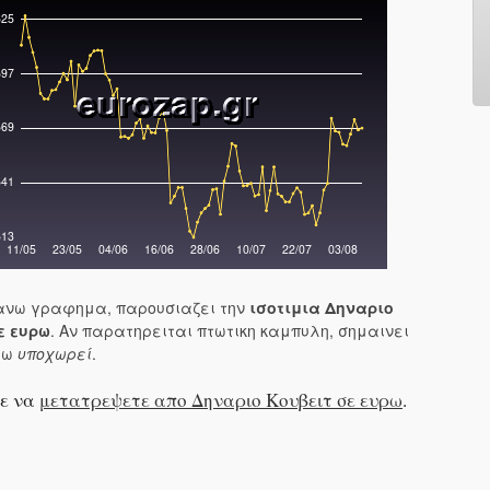
νω γραφημα, παρουσιαζει την
ισοτιμια Δηναριο
ε ευρω
. Αν παρατηρειται πτωτικη καμπυλη, σημαινει
ρω
υποχωρεί
.
ε να
μετατρεψετε απο Δηναριο Κουβειτ σε ευρω
.