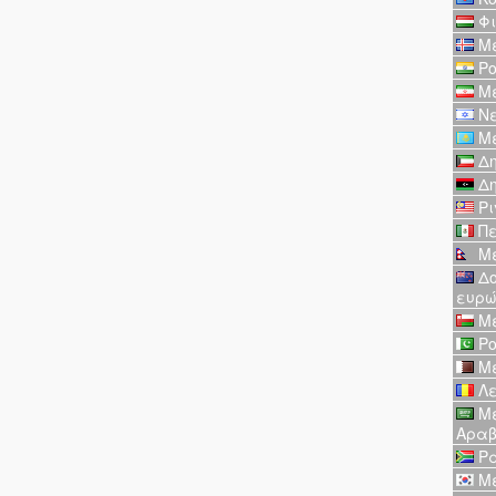
Φι
Με
Ρο
Με
Νε
Με
Δη
Δη
Ρι
Πε
Με
Δο
ευρ
Με
Ρο
Με
Λε
Με
Αραβ
Ρα
Με