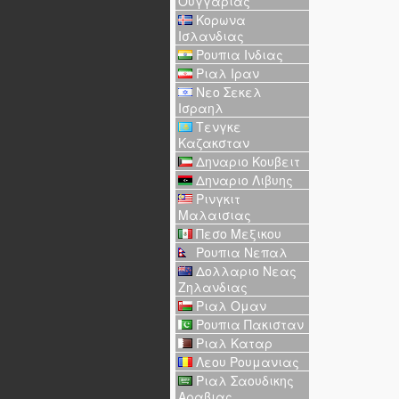
Ουγγαριας
Κορωνα
Ισλανδιας
Ρουπια Ινδιας
Ριαλ Ιραν
Νεο Σεκελ
Ισραηλ
Τενγκε
Καζακσταν
Δηναριο Κουβειτ
Δηναριο Λιβυης
Ρινγκιτ
Μαλαισιας
Πεσο Μεξικου
Ρουπια Νεπαλ
Δολλαριο Νεας
Ζηλανδιας
Ριαλ Ομαν
Ρουπια Πακισταν
Ριαλ Καταρ
Λεου Ρουμανιας
Ριαλ Σαουδικης
Αραβιας