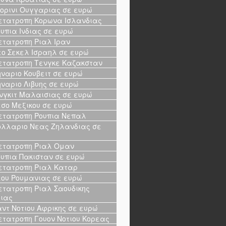
ορινι Ουγγαριας σε ευρώ
τατροπη Κορωνα Ισλανδιας
υπια Ινδιας σε ευρώ
τατροπη Ριαλ Ιραν
ο Σεκελ Ισραηλ σε ευρώ
τατροπη Τενγκε Καζακσταν
ναριο Κουβειτ σε ευρώ
ναριο Λιβυης σε ευρώ
νγκιτ Μαλαισιας σε ευρώ
σο Μεξικου σε ευρώ
τατροπη Ρουπια Νεπαλ
λλαριο Νεας Ζηλανδιας σε
ώ
τατροπη Ριαλ Ομαν
υπια Πακισταν σε ευρώ
τατροπη Ριαλ Καταρ
ου Ρουμανιας σε ευρώ
τατροπη Ριαλ Σαουδικης
ιας
ντ Νοτιου Αφρικης σε ευρώ
τατροπη Γουον Νοτιου Κορεας