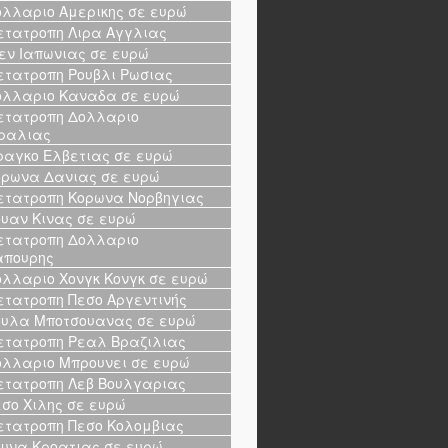
λλαριο Αμερικης σε ευρώ
τατροπη Λιρα Αγγλιας
εν Ιαπωνιας σε ευρώ
τατροπη Ρουβλι Ρωσιας
λλαριο Καναδα σε ευρώ
τατροπη Δολλαριο
ραλιας
αγκο Ελβετιας σε ευρώ
ρωνα Δανιας σε ευρώ
τατροπη Κορωνα Νορβηγιας
υαν Κινας σε ευρώ
τατροπη Δολλαριο
απουρης
λλαριο Χονγκ Κονγκ σε ευρώ
τατροπη Πεσο Αργεντινής
υλα Μποτσουανας σε ευρώ
τατροπη Ρεαλ Βραζιλιας
λλαριο Μπρουνει σε ευρώ
τατροπη Λεβ Βουλγαριας
σο Χιλης σε ευρώ
τατροπη Πεσο Κολομβιας
υνα Κροατιας σε ευρώ