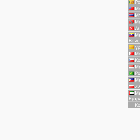
Ρο
Με
Μπ
Με
Λι
Με
Βενε
γρ
Με
Κο
Με
Ρο
Με
Ζλ
Με
Εμιρ
Κο