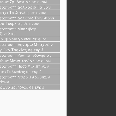
υπια Σρι Λανκας σε ευρώ
τατροπη Δολλαριο Ταιβαν
αχτ Ταιλανδης σε ευρώ
τατροπη Δολαριο Τρινινταντ
ρα Τουρκιας σε ευρώ
τατροπη Μπολιβαρ
ζουελας
αμμαριο χρυσου σε ευρώ
τατροπη Δηνάριο Μπαχρέιν
ρώνα Τσεχίας σε ευρώ
τατροπη Ρούπια Ινδονησίας
ύπια Μαυριτανίας σε ευρώ
τατροπη Πέσο Φιλιππίνων
ότι Πολωνίας σε ευρώ
τατροπη Ντιράμ Αραβικών
άτων
ρώνα Σουηδίας σε ευρώ