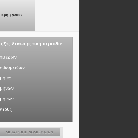
Τιμη χρυσου
εξτε διαφορετικη περιοδο:
 ημερων
 εβδομαδων
 μηνα
 μηνων
 μηνων
 ετους