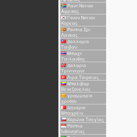
Ραντ Νοτιου
Αφρικης
Γουον Νοτιου
Κορεας
Ρουπια Σρι
Λανκας
Δολλαριο
Ταιβαν
Μπαχτ
Ταιλανδης
Δολαριο
Τρινινταντ
Λιρα Τουρκιας
Μπολιβαρ
Βενεζουελας
γραμμαριο
χρυσου
Δηνάριο
Μπαχρέιν
Κορώνα Τσεχίας
Ρούπια
Ινδονησίας