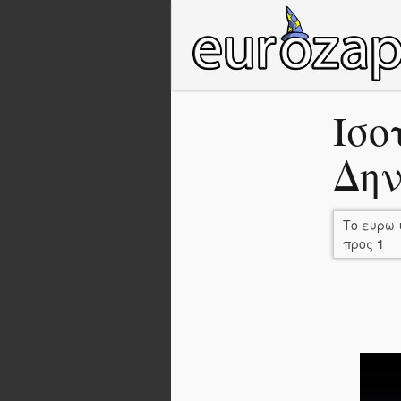
Ισο
Δην
Το ευρω 
προς
1