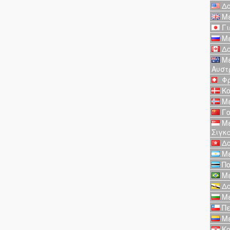
Δο
Με
Γι
Με
Δο
Με
Αυστ
Φρ
Κο
Με
Γο
Με
Σιγκ
Δο
Με
Πο
Με
Δο
Με
Πε
Με
Κο