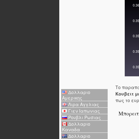
Το παραπα
Δολλαριο
Κουβειτ μ
Αμερικης
πως το ευ
Λιρα Αγγλιας
Γιεν Ιαπωνιας
Μπορειτ
Ρουβλι Ρωσιας
Δολλαριο
Καναδα
Δολλαριο