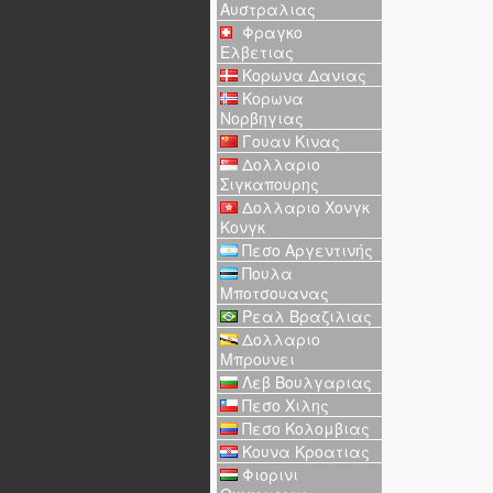
Αυστραλιας
Φραγκο
Ελβετιας
Κορωνα Δανιας
Κορωνα
Νορβηγιας
Γουαν Κινας
Δολλαριο
Σιγκαπουρης
Δολλαριο Χονγκ
Κονγκ
Πεσο Αργεντινής
Πουλα
Μποτσουανας
Ρεαλ Βραζιλιας
Δολλαριο
Μπρουνει
Λεβ Βουλγαριας
Πεσο Χιλης
Πεσο Κολομβιας
Κουνα Κροατιας
Φιορινι