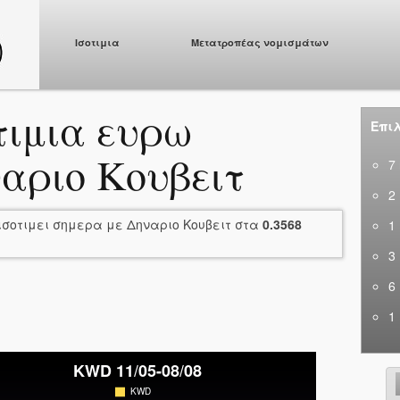
Ισοτιμια
Μετατροπέας νομισμάτων
τιμια ευρω
Επιλ
αριο Κουβειτ
7
2
ισοτιμει σημερα με Δηναριο Κουβειτ στα
0.3568
1
3
6
1