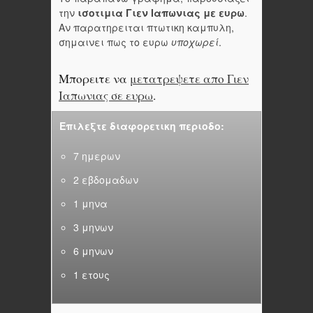
την
ισοτιμια Γιεν Ιαπωνιας με ευρω
.
Αν παρατηρειται πτωτικη καμπυλη,
σημαινει πως το ευρω
υποχωρεί
.
Μπορειτε να
μετατρεψετε απο Γιεν
Ιαπωνιας σε ευρω
.
Επιλεξτε διαφορετικη περιοδο:
7 ημερων
2 εβδομαδων
1 μηνα
3 μηνων
6 μηνων
1 ετους