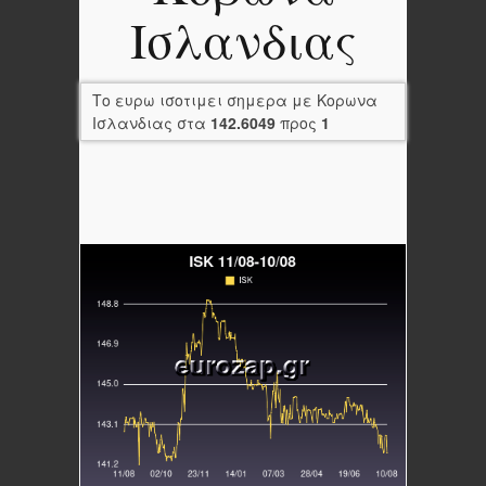
Ισλανδιας
Το ευρω ισοτιμει σημερα με Κορωνα
Ισλανδιας στα
142.6049
προς
1