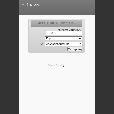
1 ετους
eurozap.gr