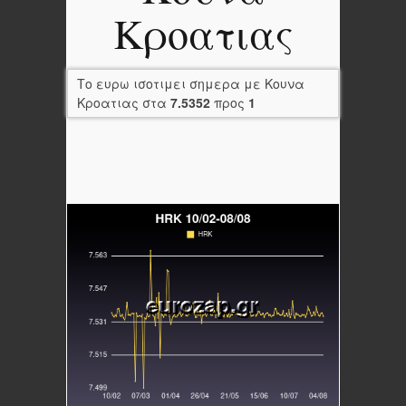
Κροατιας
Το ευρω ισοτιμει σημερα με Κουνα
Κροατιας στα
7.5352
προς
1