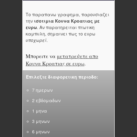
Το παραπανω γραφημα, παρουσιαζει
την
ισοτιμια Κουνα Κροατιας με
ευρω
. Αν παρατηρειται πτωτικη
καμπυλη, σημαινει πως το ευρω
υποχωρεί
.
Μπορειτε να
μετατρεψετε απο
Κουνα Κροατιας σε ευρω
.
Επιλεξτε διαφορετικη περιοδο:
7 ημερων
2 εβδομαδων
1 μηνα
3 μηνων
6 μηνων