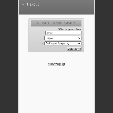
1 ετους
eurozap.gr