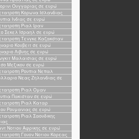
ορινι Ουγγαριας σε ευρώ
τατροπη Κορωνα Ισλανδιας
υπια Ινδιας σε ευρώ
τατροπη Ριαλ Ιραν
ο Σεκελ Ισραηλ σε ευρώ
τατροπη Τενγκε Καζακσταν
ναριο Κουβειτ σε ευρώ
ναριο Λιβυης σε ευρώ
νγκιτ Μαλαισιας σε ευρώ
σο Μεξικου σε ευρώ
τατροπη Ρουπια Νεπαλ
λλαριο Νεας Ζηλανδιας σε
ώ
τατροπη Ριαλ Ομαν
υπια Πακισταν σε ευρώ
τατροπη Ριαλ Καταρ
ου Ρουμανιας σε ευρώ
τατροπη Ριαλ Σαουδικης
ιας
ντ Νοτιου Αφρικης σε ευρώ
τατροπη Γουον Νοτιου Κορεας