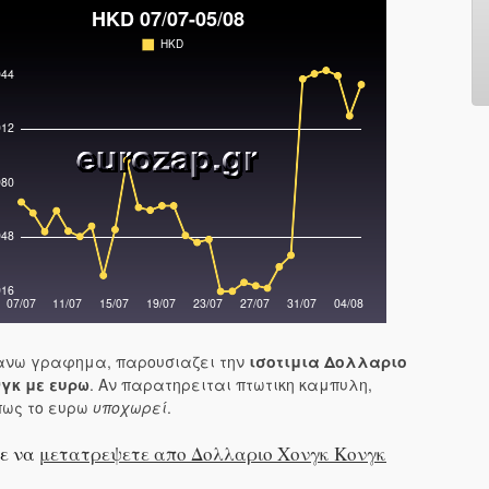
νω γραφημα, παρουσιαζει την
ισοτιμια Δολλαριο
γκ με ευρω
. Αν παρατηρειται πτωτικη καμπυλη,
πως το ευρω
υποχωρεί
.
ε να
μετατρεψετε απο Δολλαριο Χονγκ Κονγκ