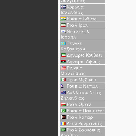
Ουγγαριας
Κορωνα
Ισλανδιας
Ρουπια Ινδιας
Ριαλ Ιραν
Νεο Σεκελ
Ισραηλ
Τενγκε
Καζακσταν
Δηναριο Κουβειτ
Δηναριο Λιβυης
Ρινγκιτ
Μαλαισιας
Πεσο Μεξικου
Ρουπια Νεπαλ
Δολλαριο Νεας
Ζηλανδιας
Ριαλ Ομαν
Ρουπια Πακισταν
Ριαλ Καταρ
Λεου Ρουμανιας
Ριαλ Σαουδικης
Αραβιας