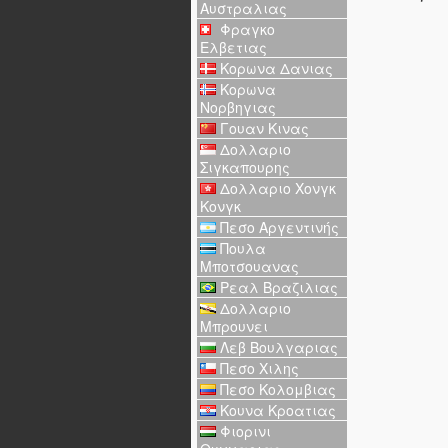
Αυστραλιας
Φραγκο
Ελβετιας
Κορωνα Δανιας
Κορωνα
Νορβηγιας
Γουαν Κινας
Δολλαριο
Σιγκαπουρης
Δολλαριο Χονγκ
Κονγκ
Πεσο Αργεντινής
Πουλα
Μποτσουανας
Ρεαλ Βραζιλιας
Δολλαριο
Μπρουνει
Λεβ Βουλγαριας
Πεσο Χιλης
Πεσο Κολομβιας
Κουνα Κροατιας
Φιορινι