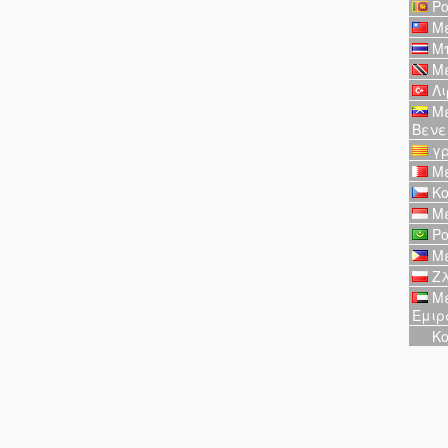
Ρο
Με
Μπ
Με
Λι
Με
Βενε
γρ
Με
Κο
Με
Ρο
Με
Ζλ
Με
Εμιρ
Κο