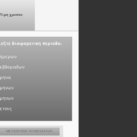
Τιμη χρυσου
εξτε διαφορετικη περιοδο:
 ημερων
 εβδομαδων
 μηνα
 μηνων
 μηνων
 ετους