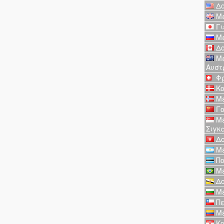
Δο
Με
Γι
Με
Δο
Με
Αυστ
Φρ
Κο
Με
Γο
Με
Σιγκ
Δο
Με
Πο
Με
Δο
Με
Πε
Με
Κο