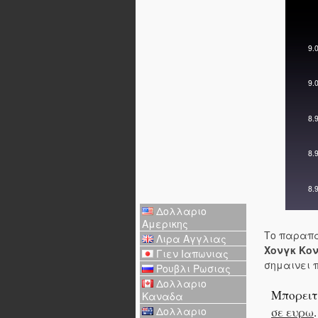
Δολλαριο
Αμερικης
Το παραπα
Λιρα Αγγλιας
Χονγκ Κον
Γιεν Ιαπωνιας
σημαινει 
Ρουβλι Ρωσιας
Δολλαριο
Μπορειτ
Καναδα
Δολλαριο
σε ευρω
.