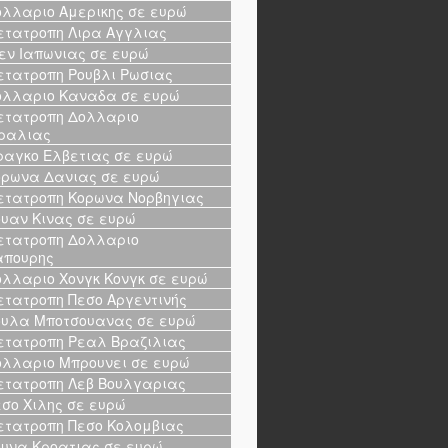
λλαριο Αμερικης σε ευρώ
τατροπη Λιρα Αγγλιας
εν Ιαπωνιας σε ευρώ
τατροπη Ρουβλι Ρωσιας
λλαριο Καναδα σε ευρώ
τατροπη Δολλαριο
ραλιας
αγκο Ελβετιας σε ευρώ
ρωνα Δανιας σε ευρώ
τατροπη Κορωνα Νορβηγιας
υαν Κινας σε ευρώ
τατροπη Δολλαριο
απουρης
λλαριο Χονγκ Κονγκ σε ευρώ
τατροπη Πεσο Αργεντινής
υλα Μποτσουανας σε ευρώ
τατροπη Ρεαλ Βραζιλιας
λλαριο Μπρουνει σε ευρώ
τατροπη Λεβ Βουλγαριας
σο Χιλης σε ευρώ
τατροπη Πεσο Κολομβιας
υνα Κροατιας σε ευρώ