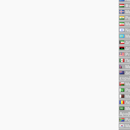
Φι
Με
Ρο
Με
Νε
Με
Δη
Δη
Ρι
Πε
Με
Δο
ευρ
Με
Ρο
Με
Λε
Με
Αραβ
Ρα
Με