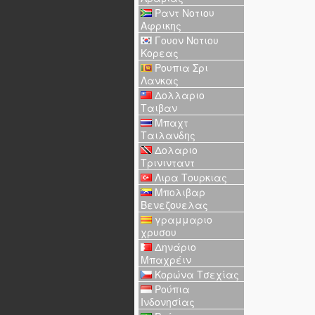
Ραντ Νοτιου
Αφρικης
Γουον Νοτιου
Κορεας
Ρουπια Σρι
Λανκας
Δολλαριο
Ταιβαν
Μπαχτ
Ταιλανδης
Δολαριο
Τρινινταντ
Λιρα Τουρκιας
Μπολιβαρ
Βενεζουελας
γραμμαριο
χρυσου
Δηνάριο
Μπαχρέιν
Κορώνα Τσεχίας
Ρούπια
Ινδονησίας