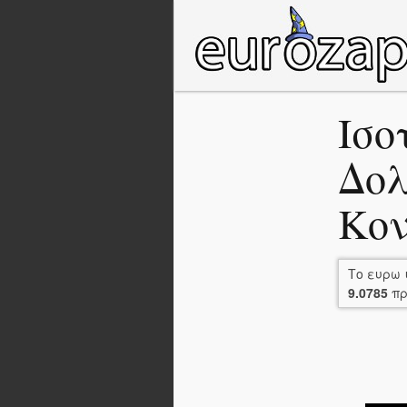
Ισο
Δολ
Κο
Το ευρω 
9.0785
πρ