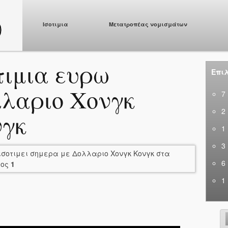
Ισοτιμια
Μετατροπέας νομισμάτων
τιμια ευρω
Επιλ
λαριο Χονγκ
7
2
νγκ
1
3
ισοτιμει σημερα με Δολλαριο Χονγκ Κονγκ στα
6
ος
1
1