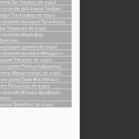
υπια Σρι Λανκας σε ευρώ
τατροπη Δολλαριο Ταιβαν
αχτ Ταιλανδης σε ευρώ
τατροπη Δολαριο Τρινινταντ
ρα Τουρκιας σε ευρώ
τατροπη Μπολιβαρ
ζουελας
αμμαριο χρυσου σε ευρώ
τατροπη Δηνάριο Μπαχρέιν
ρώνα Τσεχίας σε ευρώ
τατροπη Ρούπια Ινδονησίας
ύπια Μαυριτανίας σε ευρώ
τατροπη Πέσο Φιλιππίνων
ότι Πολωνίας σε ευρώ
τατροπη Ντιράμ Αραβικών
άτων
ρώνα Σουηδίας σε ευρώ