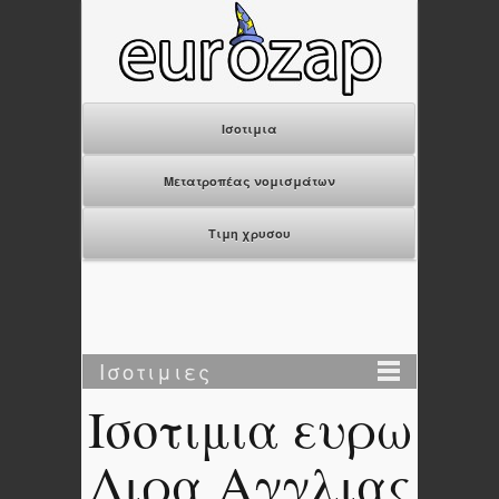
Ισοτιμια
Μετατροπέας νομισμάτων
Τιμη χρυσου
Ισοτιμιες
Ισοτιμια ευρω
Λιρα Αγγλιας