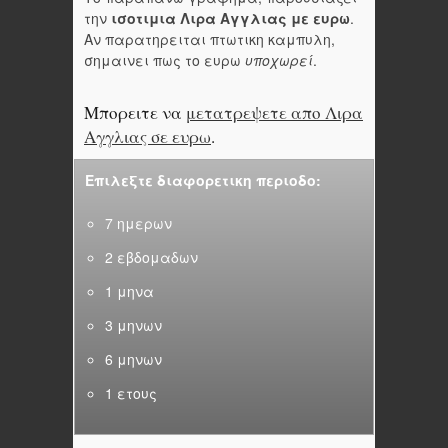
την
ισοτιμια Λιρα Αγγλιας με ευρω
.
Αν παρατηρειται πτωτικη καμπυλη,
σημαινει πως το ευρω
υποχωρεί
.
Μπορειτε να
μετατρεψετε απο Λιρα
Αγγλιας σε ευρω
.
Επιλεξτε διαφορετικη περιοδο:
7 ημερων
2 εβδομαδων
1 μηνα
3 μηνων
6 μηνων
1 ετους